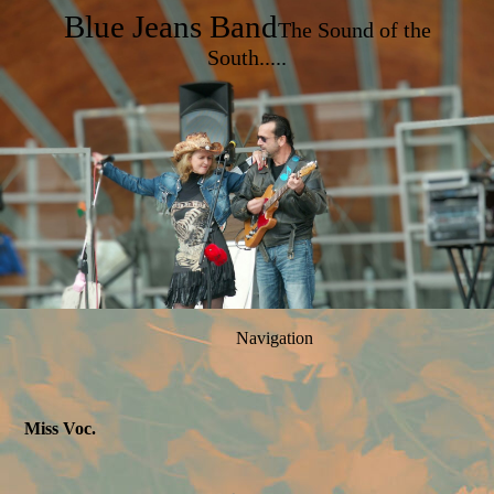
Blue Jeans Band
The Sound of the
South.....
Navigation
Miss Voc.